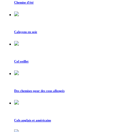
Chemise d'été
Caleçons en soie
Col oeillet
Des chemises pour des cous allongés
Cols anglais et américains