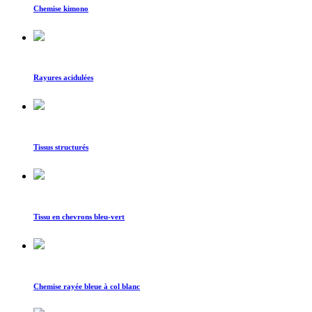
Chemise kimono
Rayures acidulées
Tissus structurés
Tissu en chevrons bleu-vert
Chemise rayée bleue à col blanc