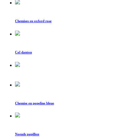
Chemises en oxford rose
Col danton
Chemise en popeline bleue
Noeuds papillon