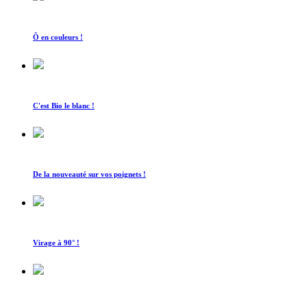
Ô en couleurs !
C'est Bio le blanc !
De la nouveauté sur vos poignets !
Virage à 90° !