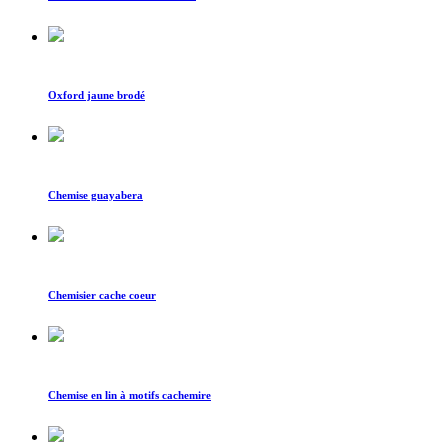
Oxford jaune brodé
Chemise guayabera
Chemisier cache coeur
Chemise en lin à motifs cachemire