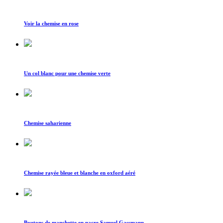
Voir la chemise en rose
Un col blanc pour une chemise verte
Chemise saharienne
Chemise rayée bleue et blanche en oxford aéré
Boutons de manchette en nacre Samuel Gassmann