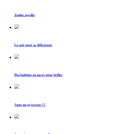
Zephir soyella
La soie pour sa délicatesse
Des baleines en nacre pour briller
Juste un pyjaveste !!!