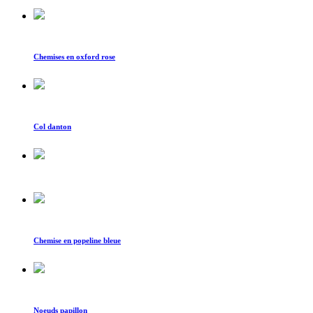
Chemises en oxford rose
Col danton
Chemise en popeline bleue
Noeuds papillon