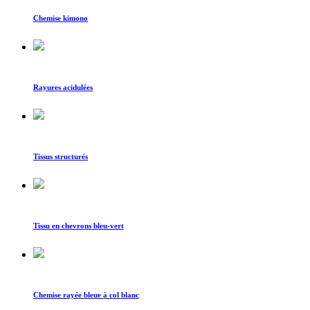
Chemise kimono
Rayures acidulées
Tissus structurés
Tissu en chevrons bleu-vert
Chemise rayée bleue à col blanc