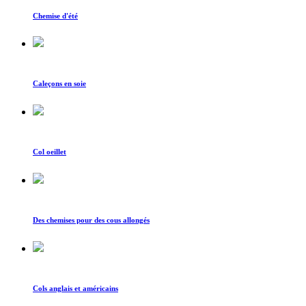
Chemise d'été
Caleçons en soie
Col oeillet
Des chemises pour des cous allongés
Cols anglais et américains