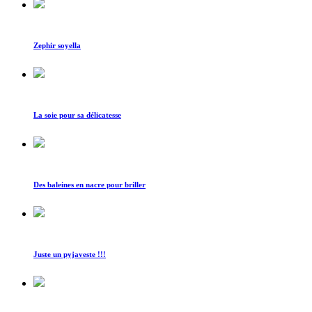
Zephir soyella
La soie pour sa délicatesse
Des baleines en nacre pour briller
Juste un pyjaveste !!!