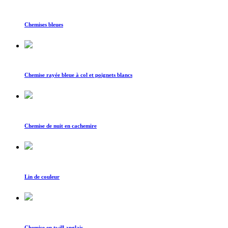
Chemises bleues
Chemise rayée bleue à col et poignets blancs
Chemise de nuit en cachemire
Lin de couleur
Chemise en twill anglais